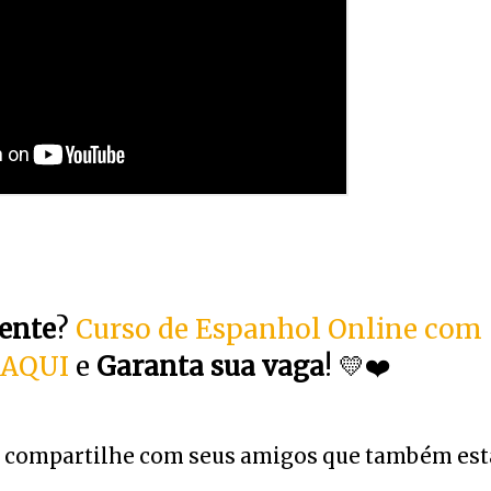
ente
?
Curso de Espanhol Online com
 AQUI
e
Garanta sua vaga
! 💛❤️
cê, compartilhe com seus amigos que também es