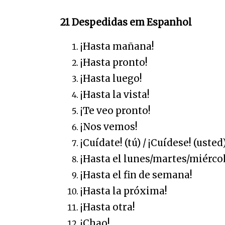
21 Despedidas em Espanhol
¡Hasta mañana!
¡Hasta pronto!
¡Hasta luego!
¡Hasta la vista!
¡Te veo pronto!
¡Nos vemos!
¡Cuídate! (tú) / ¡Cuídese! (usted
¡Hasta el lunes/martes/miérco
¡Hasta el fin de semana!
¡Hasta la próxima!
¡Hasta otra!
¡Chao!