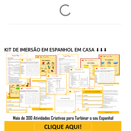
C
o
m
e
n
t
KIT DE IMERSÃO EM ESPANHOL EM CASA ⬇⬇⬇
á
r
i
o
s